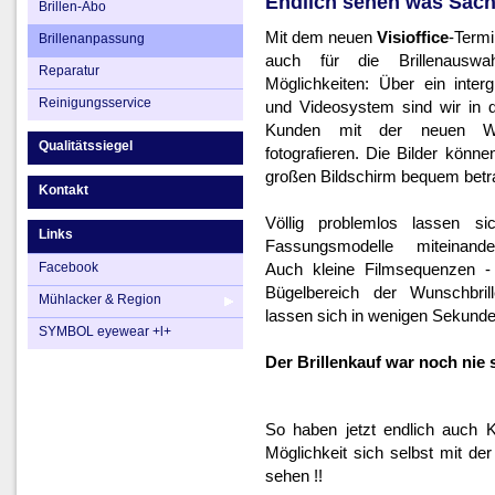
Endlich sehen was Sache
Brillen-Abo
Mit dem neuen
Visioffice
-Termi
Brillenanpassung
auch für die Brillenausw
Reparatur
Möglichkeiten: Über ein inter
Reinigungsservice
und Videosystem sind wir in 
Kunden mit der neuen Wu
Qualitätssiegel
fotografieren. Die Bilder könn
großen Bildschirm bequem betr
Kontakt
Völlig problemlos lassen s
Links
Fassungsmodelle miteinande
Facebook
Auch kleine Filmsequenzen -
Bügelbereich der Wunschbri
Mühlacker & Region
lassen sich in wenigen Sekunden
SYMBOL eyewear +l+
Der Brillenkauf war noch nie s
So haben jetzt endlich auch 
Möglichkeit sich selbst mit de
sehen !!