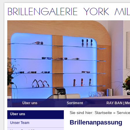
Über uns
Sortiment
RAY BAN | Me
Unser Team
Brillenmarken A-Z
Sie sind hier:
Startseite
»
Servic
Über uns
Unser Geschäft
Sonnenbrillen
Brillenanpassung
Unser Team
Öffnungszeiten
Sportbrillen