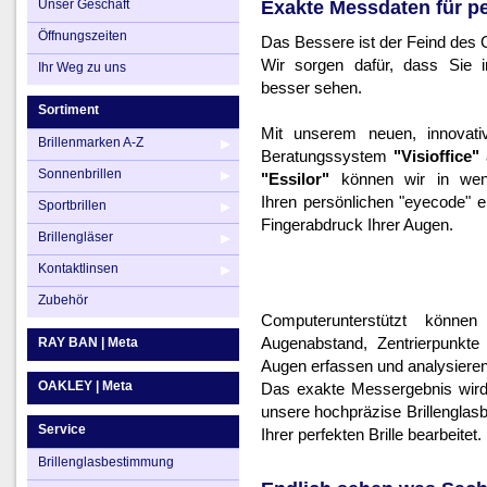
Unser Geschäft
Exakte Messdaten für per
Ihr Weg zu uns
Brillengläser
Öffnungszeiten
Das Bessere ist der Feind des 
Kontaktlinsen
Wir sorgen dafür, dass Sie 
Ihr Weg zu uns
besser sehen.
Zubehör
Sortiment
Mit unserem neuen, innovat
Brillenmarken A-Z
Beratungssystem
"Visioffice"
Sonnenbrillen
"Essilor"
können wir in wen
Ihren persönlichen "eyecode" er
Sportbrillen
Fingerabdruck Ihrer Augen.
Brillengläser
Kontaktlinsen
Zubehör
Computerunterstützt können
Augenabstand, Zentrierpunkte
RAY BAN | Meta
Augen erfassen und analysieren
OAKLEY | Meta
Das exakte Messergebnis wird 
unsere hochpräzise Brillengla
Service
Ihrer perfekten Brille bearbeitet.
Brillenglasbestimmung